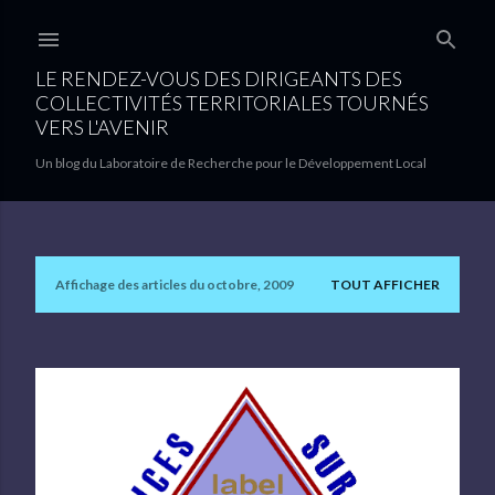
Accéder au contenu principal
LE RENDEZ-VOUS DES DIRIGEANTS DES
COLLECTIVITÉS TERRITORIALES TOURNÉS
VERS L'AVENIR
Un blog du Laboratoire de Recherche pour le Développement Local
Affichage des articles du octobre, 2009
TOUT AFFICHER
A
r
t
i
c