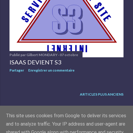
l
e
s
Publié par
Gilbert MONDARY
07 octobre
ISAAS DEVIENT S3
Partager
Enregistrer un commentaire
ARTICLES PLUS ANCIENS
This site uses cookies from Google to deliver its services
and to analyze traffic. Your IP address and user-agent are
Fourni par Blogger
shared with Google along with performance and security