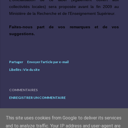
collectivités locales) sera proposée avant la fin 2009 au
Ministère de la Recherche et de l'Enseignement Supérieur.
Faites-nous part de vos remarques et de vos
suggestions.
Partager
Envoyer l'article par e-mail
Libellés :
Vie du site
COMMENTAIRES
ENREGISTRER UN COMMENTAIRE
This site uses cookies from Google to deliver its services
and to analyze traffic. Your IP address and user-agent are