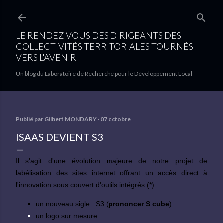
Accéder au contenu principal
LE RENDEZ-VOUS DES DIRIGEANTS DES
COLLECTIVITÉS TERRITORIALES TOURNÉS
VERS L'AVENIR
Un blog du Laboratoire de Recherche pour le Développement Local
Publié par
Gilbert MONDARY
07 octobre
ISAAS DEVIENT S3
Il s'agit d'une évolution majeure de notre projet de
labélisation des sites internet offrant un accès direct à
l'innovation sous couvert d'outils intégrés
(*)
:
un nouveau sigle : S3 (
prononcer S cube
)
un logo sur mesure