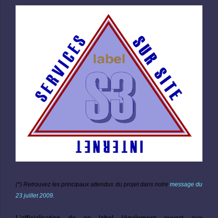
(*) Retrouvez les principaux attendus du projet dans notre
message du
23 juillet 2009.
L'officialisation de ce label (également ouvert aux