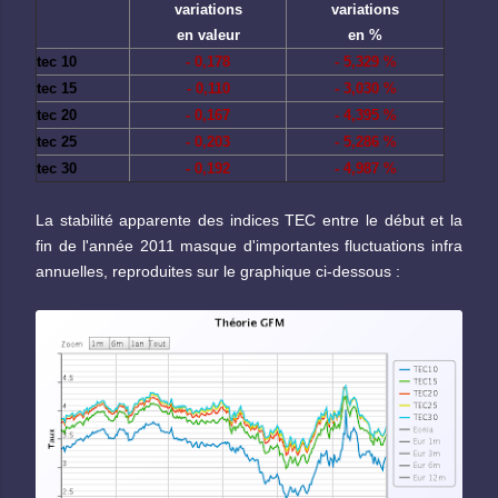
variations
variations
en valeur
en %
tec 10
- 0,178
- 5,329 %
tec 15
- 0,110
- 3,030 %
tec 20
- 0,167
- 4,395 %
tec 25
- 0,203
- 5,286 %
tec 30
- 0,192
- 4,987 %
La stabilité apparente des indices TEC entre le début et la
fin de l'année 2011 masque d'importantes fluctuations infra
annuelles, reproduites sur le graphique ci-dessous :