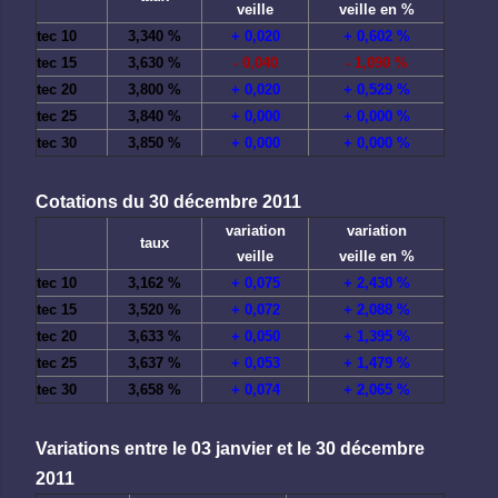
veille
veille en %
tec 10
3,340 %
+ 0,020
+ 0,602 %
tec 15
3,630 %
- 0,040
- 1,090 %
tec 20
3,800 %
+ 0,020
+ 0,529 %
tec 25
3,840 %
+ 0,000
+ 0,000 %
tec 30
3,850 %
+ 0,000
+ 0,000 %
Cotations du 30 décembre 2011
variation
variation
taux
veille
veille en %
tec 10
3,162 %
+ 0,075
+ 2,430 %
tec 15
3,520 %
+ 0,072
+ 2,088 %
tec 20
3,633 %
+ 0,050
+ 1,395 %
tec 25
3,637 %
+ 0,053
+ 1,479 %
tec 30
3,658 %
+ 0,074
+ 2,065 %
Variations entre le 03 janvier et le 30 décembre
2011