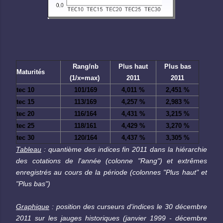
Rang/nb
Plus haut
Plus bas
Maturités
(1/x=max)
2011
2011
tec 10
101/169
4,011 %
2,451 %
tec 15
113/169
4,257 %
2,983 %
tec 20
116/164
4,431 %
3,215 %
tec 25
118/161
4,429 %
3,270 %
tec 30
120/164
4,437 %
3,305 %
Tableau
: quantième des indices fin 2011 dans la hiérarchie
des cotations de l'année (colonne "Rang") et extrêmes
enregistrés au cours de la période (colonnes "Plus haut" et
"Plus bas")
Graphique
: position des curseurs d'indices le 30 décembre
2011 sur les jauges historiques (janvier 1999 - décembre