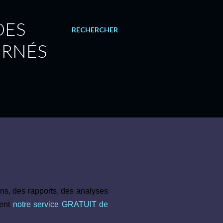
DES
RECHERCHER
URNÉS
ns, des rapports, des analyses
ment
notre service GRATUIT de