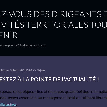
Accéder au contenu principal
Z-VOUS DES DIRIGEANTS 
VITÉS TERRITORIALES TO
ENIR
herche pour le Développement Local
blié par
Gilbert MONDARY
28 juin
ESTEZ À LA POINTE DE L'ACTUALITÉ !
sposez en quelques clics et en temps quasi réel des informatio
 des textes essentiels au management local en utilisant libre
ille active
.