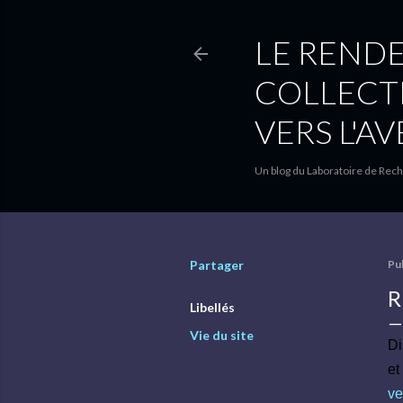
LE RENDE
COLLECTI
VERS L'AV
Un blog du Laboratoire de Rec
Partager
Pu
R
Libellés
Vie du site
Di
et
ve