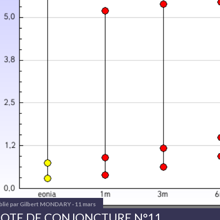
blié par
Gilbert MONDARY
11 mars
OTE DE CONJONCTURE N°11