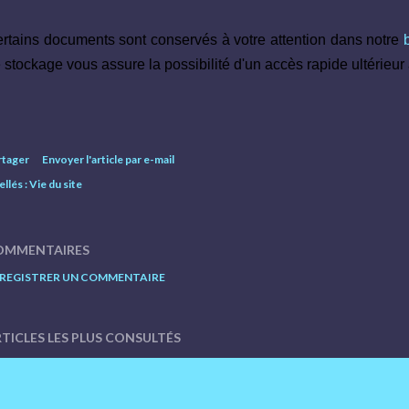
rtains documents sont conservés à votre attention dans notre
 stockage vous assure la possibilité d'un accès rapide ultérieur 
rtager
Envoyer l'article par e-mail
ellés :
Vie du site
OMMENTAIRES
REGISTRER UN COMMENTAIRE
TICLES LES PLUS CONSULTÉS