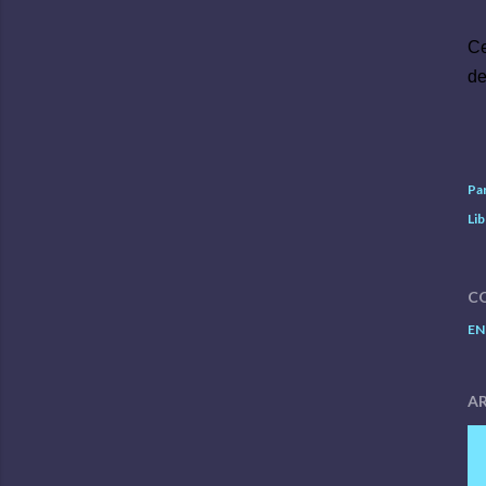
Ce
de
Pa
Lib
C
EN
AR